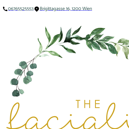
06765525553
Brigittagasse 16, 1200 Wien