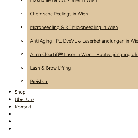
Fraktionierter CO2-Laser in Wien
Chemische Peelings in Wien
Microneedling & RF Microneedling in Wien
Anti Aging IPL, DyeVL & Laserbehandlungen in Wi
Alma ClearLift® Laser in Wien – Hautverjüngung ohn
Lash & Brow Lifting
Preisliste
Shop
Über Uns
Kontakt
Termin buchen